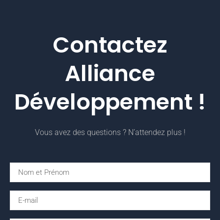
Contactez
Alliance
Développement !
Vous avez des questions ? N’attendez plus !
N
a
m
E
e
m
a