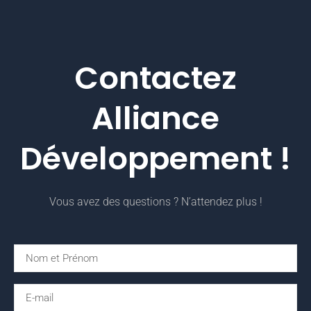
Contactez
Alliance
Développement !
Vous avez des questions ? N’attendez plus !
N
a
m
E
e
m